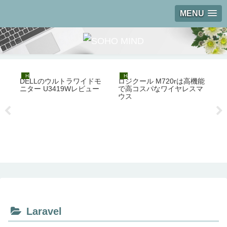
MENU
Hardware
Hardware
H
DELLのウルトラワイドモ
ロジクール M720rは高機能
【
ニター U3419Wレビュー
で高コスパなワイヤレスマ
SO
ウス
カ
さ
Laravel