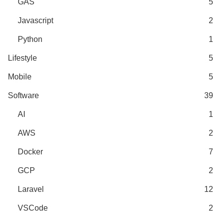
GAS
5
Javascript
2
Python
1
Lifestyle
5
Mobile
5
Software
39
AI
1
AWS
2
Docker
7
GCP
2
Laravel
12
VSCode
2