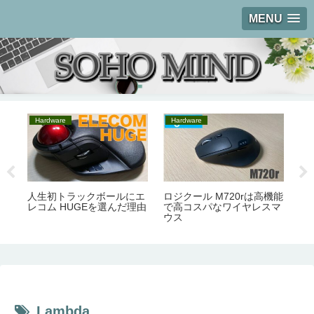
MENU
Hardware
Hardware
W
た
復
人生初トラックボールにエ
ロジクール M720rは高機能
L
レコム HUGEを選んだ理由
で高コスパなワイヤレスマ
Wo
ウス
「L
Lambda