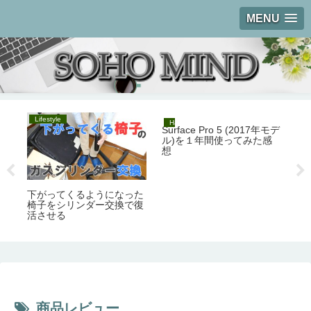
MENU
Lifestyle
Hardware
Li
Surface Pro 5 (2017年モデ
ニ
ル)を１年間使ってみた感
O
想
下がってくるようになった
椅子をシリンダー交換で復
活させる
商品レビュー