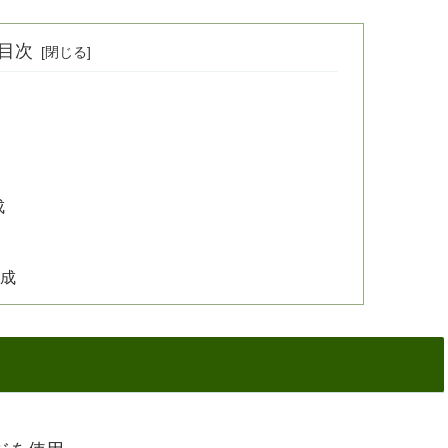
目次
成
作成