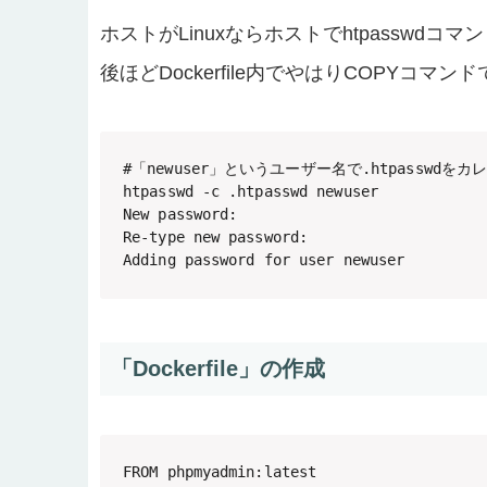
ホストがLinuxならホストでhtpasswdコマ
後ほどDockerfile内でやはりCOPYコマンドで
#「newuser」というユーザー名で.htpassw
htpasswd -c .htpasswd newuser

New password:

Re-type new password:

Adding password for user newuser
「Dockerfile」の作成
FROM phpmyadmin:latest
