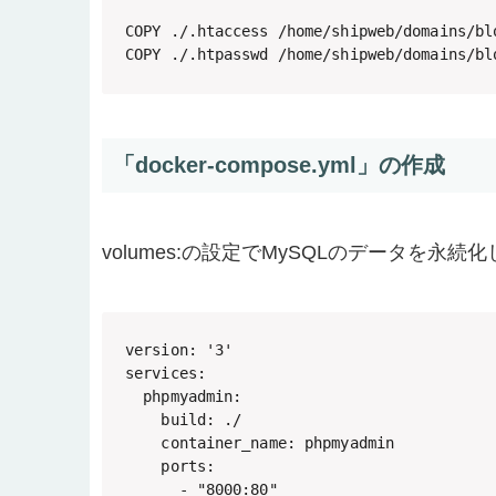
COPY ./.htaccess /home/shipweb/domains/bl
COPY ./.htpasswd /home/shipweb/domains/bl
「docker-compose.yml」の作成
volumes:の設定でMySQLのデータを永続
version: '3'

services:

  phpmyadmin:

    build: ./

    container_name: phpmyadmin

    ports:

      - "8000:80"
