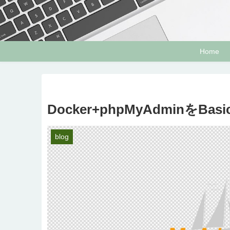
Home
Docker+phpMyAdminをBa
blog