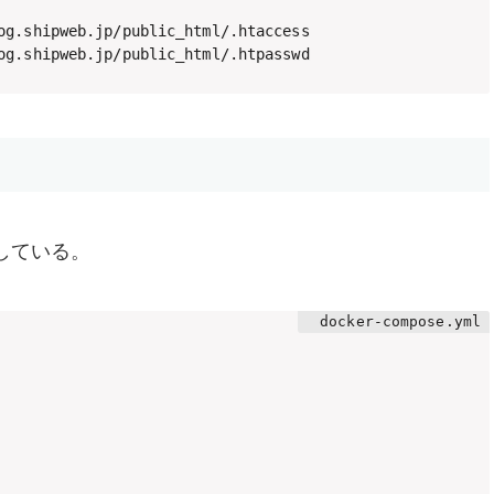
og.shipweb.jp/public_html/.htaccess

og.shipweb.jp/public_html/.htpasswd
化している。