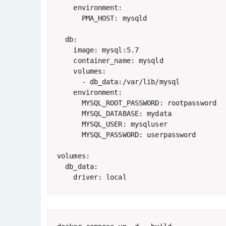
    environment:

      PMA_HOST: mysqld

  db:

    image: mysql:5.7

    container_name: mysqld

    volumes:

      - db_data:/var/lib/mysql

    environment:

      MYSQL_ROOT_PASSWORD: rootpassword

      MYSQL_DATABASE: mydata

      MYSQL_USER: mysqluser

      MYSQL_PASSWORD: userpassword

volumes:

  db_data:

    driver: local