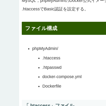
MySQL，phpMyAdminのDocker公式イ
.htaccessでBasic認証を設定する。
ファイル構成
phpMyAdmin/
.htaccess
.htpasswd
docker-compose.yml
Dockerfile
「.htaccess」ファイル